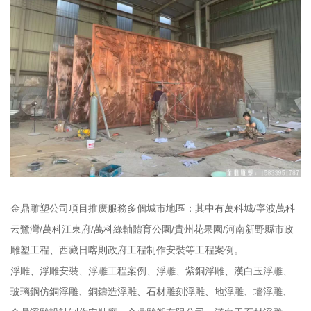
金鼎雕塑公司項目推廣服務多個城市地區：其中有萬科城/寧波萬科
云鷺灣/萬科江東府/萬科綠軸體育公園/貴州花果園/河南新野縣市政
雕塑工程、西藏日喀則政府工程制作安裝等工程案例。
浮雕、浮雕安裝、浮雕工程案例、浮雕、紫銅浮雕、漢白玉浮雕、
玻璃鋼仿銅浮雕、銅鑄造浮雕、石材雕刻浮雕、地浮雕、墻浮雕、