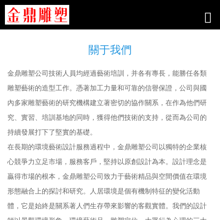
關于我們
金鼎雕塑公司技術人員均經過藝術培訓，并各有專長，能勝任各類
雕塑藝術的造型工作。憑著加工力量和可靠的信譽保證，公司與國
內多家雕塑藝術的研究機構建立著密切的協作關系，在作為他們研
究、實習、培訓基地的同時，獲得他們技術的支持，從而為公司的
持續發展打下了堅實的基礎。
在長期的環境藝術設計服務過程中，金鼎雕塑公司以獨特的企業核
心競爭力立足市場，服務客戶，堅持以原創設計為本。設計理念是
贏得市場的根本，金鼎雕塑公司致力于藝術精品與空間價值在環境
形態融合上的探討和研究。人居環境是個有機制特征的變化活動
體，它是始終是關系著人們生存帶來影響的客觀實體。我們的設計