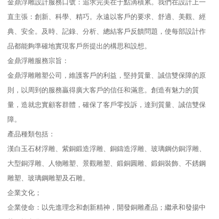
金鼎浮雕設計服務口號：追求完美在于點滴積累。我們在設計上一
直主張：創新、科學、精巧。永遠以客戶的要求、舒適、美觀、經
典、安全。及時、記錄、分析、總結客戶反饋問題，使每部設計作
品都能夠準確地實現客戶所提出的構思和設想。
金鼎浮雕服務宗旨：
金鼎浮雕雕塑公司，維護客戶的利益，堅持質量、誠信雙保障的原
則，以周到的服務贏得廣大客戶的信任和滿意。創造有魅力的質
量，造就忠實顧客群體，確保了客戶零投訴，達到質量、誠信雙保
障。
產品種類包括：
漢白玉石材浮雕、紫銅鍛造浮雕、銅鑄造浮雕、玻璃鋼仿銅浮雕、
大型銅浮雕、人物雕塑、景觀雕塑、鍛銅圓雕、鍛銅裝飾、不銹鋼
雕塑、玻璃鋼雕塑及石雕。
企業文化；
企業使命：以先進理念和創新精神，開發銅雕產品；繼承和發揚中