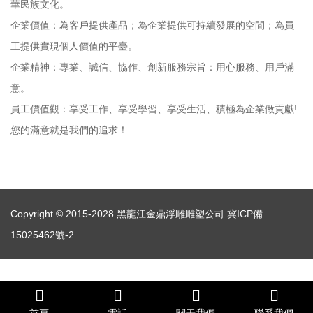
華民族文化。
企業價值：為客戶提供產品；為企業提供可持續發展的空間；為員
工提供實現個人價值的平臺。
企業精神：專業、誠信、協作、創新服務宗旨：用心服務、用戶滿
意。
員工價值觀：享受工作、享受學習、享受生活、積極為企業做貢獻!
您的滿意就是我們的追求！
Copyright © 2015-2028 黑龍江金鼎浮雕雕塑公司
冀ICP備
15025462號-2
久久毛片