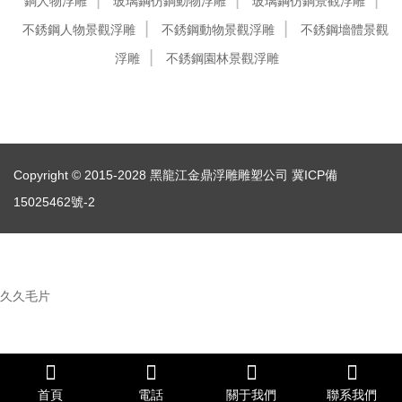
銅人物浮雕
玻璃鋼仿銅動物浮雕
玻璃鋼仿銅景觀浮雕
不銹鋼人物景觀浮雕
不銹鋼動物景觀浮雕
不銹鋼墻體景觀
浮雕
不銹鋼園林景觀浮雕
Copyright © 2015-2028 黑龍江金鼎浮雕雕塑公司
冀ICP備
15025462號-2
久久毛片
首頁
電話
關于我們
聯系我們