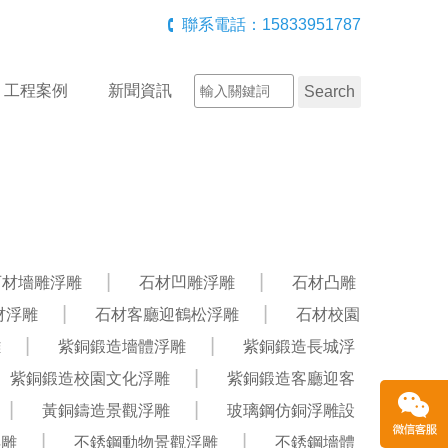
聯系電話：15833951787
工程案例
新聞資訊
石材墻雕浮雕
石材凹雕浮雕
石材凸雕
材浮雕
石材客廳迎鶴松浮雕
石材校園
雕
紫銅鍛造墻體浮雕
紫銅鍛造長城浮
紫銅鍛造校園文化浮雕
紫銅鍛造客廳迎客
黃銅鑄造景觀浮雕
玻璃鋼仿銅浮雕設
浮雕
不銹鋼動物景觀浮雕
不銹鋼墻體