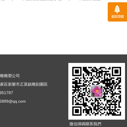
浮雕雕塑公司
石家莊新樂市正莫鎮雕刻園區
51787
889@qq.com
微信掃碼聯系我們