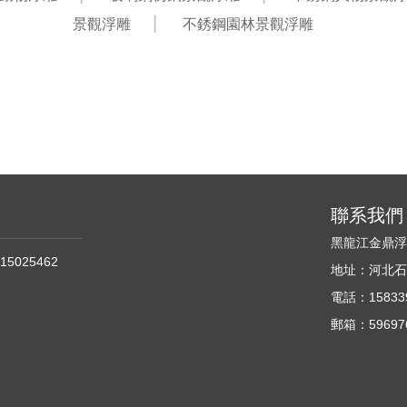
景觀浮雕
不銹鋼園林景觀浮雕
聯系我們
黑龍江金鼎
15025462
地址：河北
電話：158339
郵箱：596976