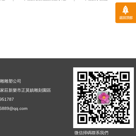
浮雕雕塑公司
石家莊新樂市正莫鎮雕刻園區
51787
889@qq.com
微信掃碼聯系我們