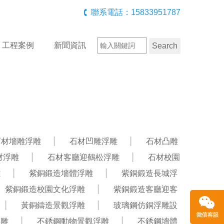
聯系電話：15833951787
工程案例
新聞資訊
石材墻雕浮雕
石材凹雕浮雕
石材凸雕
材浮雕
石材客廳迎鶴松浮雕
石材校園
雕
紫銅鍛造墻體浮雕
紫銅鍛造長城浮
紫銅鍛造校園文化浮雕
紫銅鍛造客廳迎客
黃銅鑄造景觀浮雕
玻璃鋼仿銅浮雕設
浮雕
不銹鋼動物景觀浮雕
不銹鋼墻體