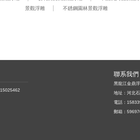
景觀浮雕
不銹鋼園林景觀浮雕
聯系我們
黑龍江金鼎
15025462
地址：河北
電話：158339
郵箱：596976