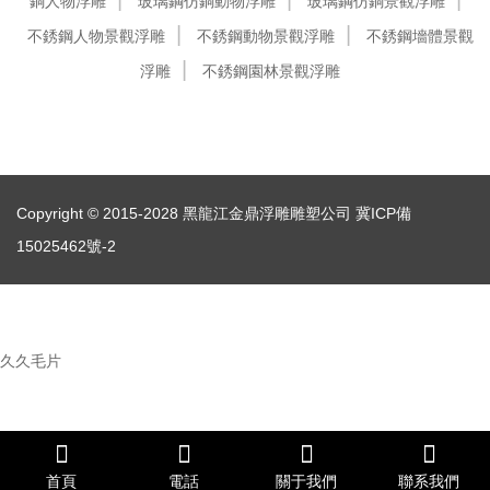
銅人物浮雕
玻璃鋼仿銅動物浮雕
玻璃鋼仿銅景觀浮雕
不銹鋼人物景觀浮雕
不銹鋼動物景觀浮雕
不銹鋼墻體景觀
浮雕
不銹鋼園林景觀浮雕
Copyright © 2015-2028 黑龍江金鼎浮雕雕塑公司
冀ICP備
15025462號-2
久久毛片
首頁
電話
關于我們
聯系我們