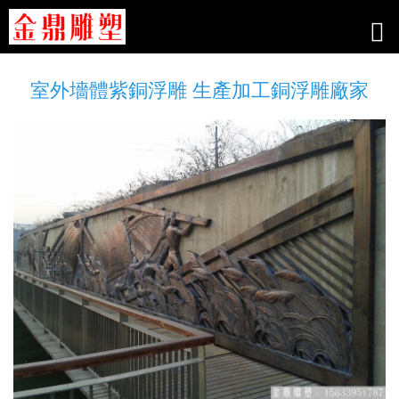
室外墻體紫銅浮雕 生產加工銅浮雕廠家