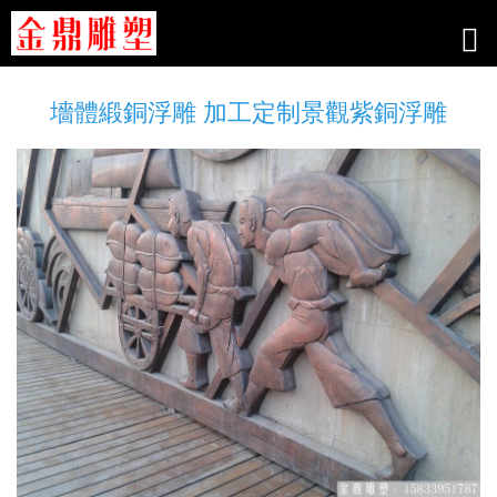
墻體緞銅浮雕 加工定制景觀紫銅浮雕