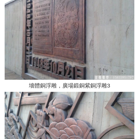
墻體銅浮雕，廣場鍛銅紫銅浮雕3