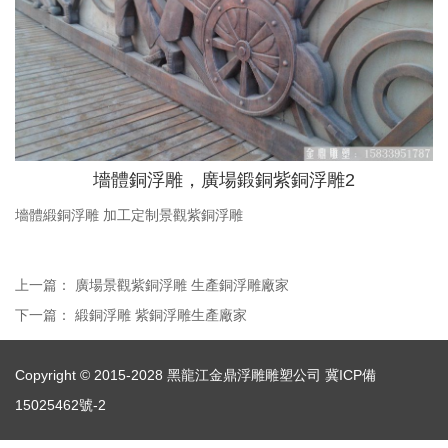
墻體銅浮雕，廣場鍛銅紫銅浮雕2
墻體緞銅浮雕 加工定制景觀紫銅浮雕
上一篇：
廣場景觀紫銅浮雕 生產銅浮雕廠家
下一篇：
緞銅浮雕 紫銅浮雕生產廠家
Copyright © 2015-2028 黑龍江金鼎浮雕雕塑公司
冀ICP備
15025462號-2