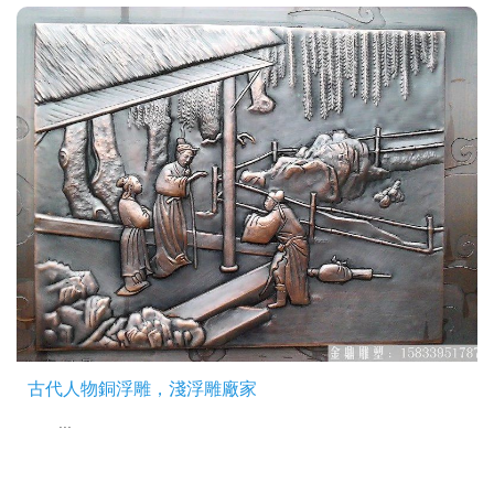
古代人物銅浮雕，淺浮雕廠家
...