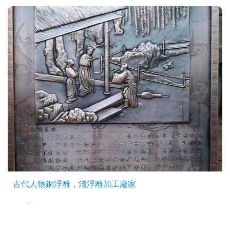
古代人物銅浮雕，淺浮雕加工廠家
...