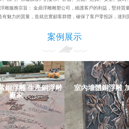
鼎浮雕服務宗旨： 金鼎浮雕雕塑公司，維護客戶的利益，堅持質
造有魅力的質量，造就忠實顧客群體，確保了客戶零投訴，達到
案例展示
紫銅浮雕 生產銅浮雕
室內墻體銅浮雕 
景觀紫銅浮雕 生
室內墻體銅浮雕
廠家
產銅浮雕廠家
定制
項目位于：江蘇省
項目位于：黑龍江