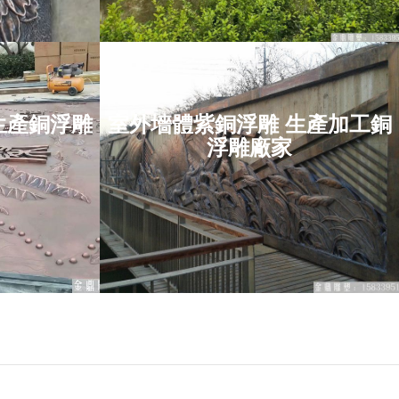
生產銅浮雕
室外墻體紫銅浮雕 生產加工銅
雕 生
室外墻體紫銅浮雕 生
浮雕廠家
家
產加工銅浮雕廠家
項目位于：黑龍江省