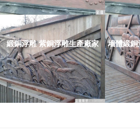
緞銅浮雕 紫銅浮雕生產廠家
墻體緞銅
緞銅浮雕 紫銅浮雕生
墻體
產廠家
制
項目位于：江西省