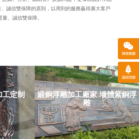
量、誠信雙保障的原則，以周到的服務贏得廣大客戶
質量、誠信雙保障。
加工定制
緞銅浮雕加工廠家 墻體紫銅浮
 加工
緞銅浮雕加工廠家 墻
雕
體紫銅浮雕
省
項目位于：遼寧省