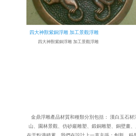
四大神獸紫銅浮雕 加工景觀浮雕
四大神獸紫銅浮雕 加工景觀浮雕
金鼎浮雕產品材質和種類分別包括： 漢白玉石
山、園林景觀、仿砂巖雕塑、鍛銅雕塑、銅壁畫、
在于點滴積累。我們在設計上一直主張：創新、科